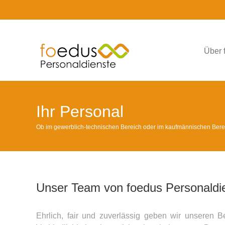
Skip
to
content
Über 
Ihr Personal
Ob im gewerblich-technischen Bereich oder im kaufmännischen Bere
Unser Team von foedus Personaldie
Ehrlich, fair und zuverlässig geben wir unseren B