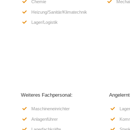
Chemie
Mechat
Heizung/Sanitär/Klimatechnik
Lager/Logistik
Weiteres Fachpersonal:
Angelernt
Maschineneinrichter
Lager
Anlagenführer
Komm
Lagerfachkräfte
Stapl