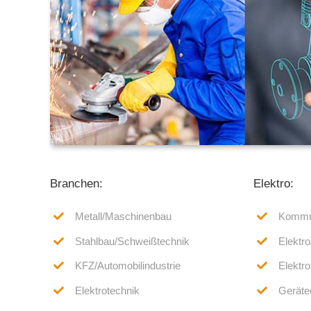
Branchen:
Elektro:
Metall/Maschinenbau
Kommun
Stahlbau/Schweißtechnik
Elektro
KFZ/Automobilindustrie
Elektro
Elektrotechnik
Gerätee