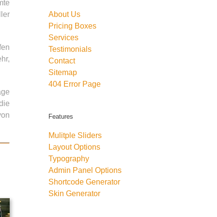
mte
About Us
ler
Pricing Boxes
Services
fen
Testimonials
hr,
Contact
Sitemap
404 Error Page
äge
die
von
Features
Mulitple Sliders
Layout Options
Typography
Admin Panel Options
Shortcode Generator
Skin Generator