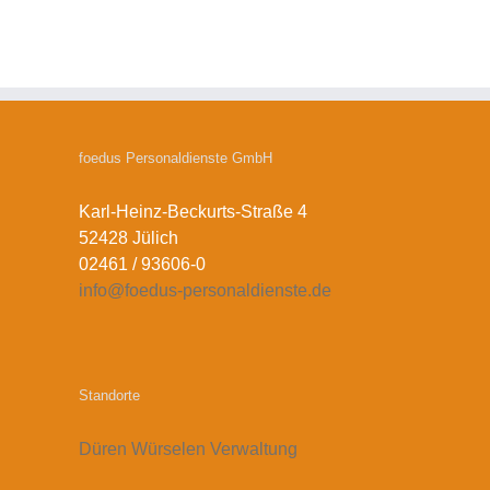
foedus Personaldienste GmbH
Karl-Heinz-Beckurts-Straße 4
52428 Jülich
02461 / 93606-0
info@foedus-personaldienste.de
Standorte
Düren
Würselen
Verwaltung