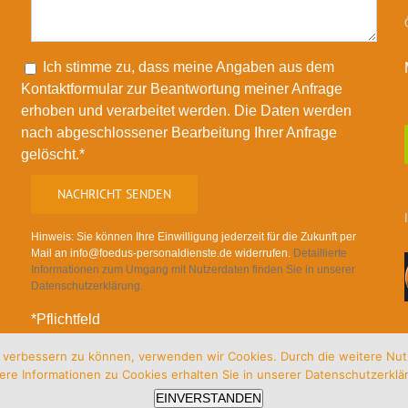
Please leave this field empty.
Ich stimme zu, dass meine Angaben aus dem
Kontaktformular zur Beantwortung meiner Anfrage
erhoben und verarbeitet werden. Die Daten werden
nach abgeschlossener Bearbeitung Ihrer Anfrage
gelöscht.*
Hinweis: Sie können Ihre Einwilligung jederzeit für die Zukunft per
Mail an info@foedus-personaldienste.de widerrufen.
Detaillierte
Informationen zum Umgang mit Nutzerdaten finden Sie in unserer
Datenschutzerklärung.
*Pflichtfeld
nd verbessern zu können, verwenden wir Cookies. Durch die weitere N
ere Informationen zu Cookies erhalten Sie in unserer
Datenschutzerklä
EINVERSTANDEN