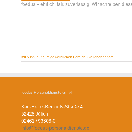
foedus – ehrlich, fair, zuverlässig. Wir schreiben dies
mit Ausbildung im gewerblichen Bereich
,
Stellenangebote
foedus Personaldienste GmbH
Karl-Heinz-Beckurts-Straße 4
52428 Jülich
02461 / 93606-0
info@foedus-personaldienste.de