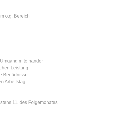
m o.g. Bereich
n Umgang miteinander
chen Leistung
re Bedürfnisse
n Arbeitstag
estens 11. des Folgemonates