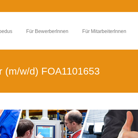
foedus
Für BewerberInnen
Für MitarbeiterInnen
er (m/w/d) FOA1101653