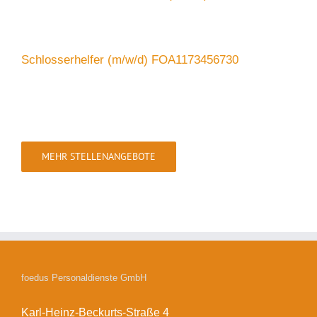
Schlosserhelfer (m/w/d) FOA1173456730
MEHR STELLENANGEBOTE
foedus Personaldienste GmbH
Karl-Heinz-Beckurts-Straße 4