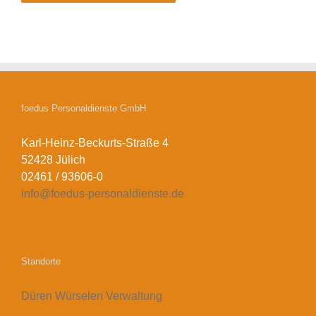
foedus Personaldienste GmbH
Karl-Heinz-Beckurts-Straße 4
52428 Jülich
02461 / 93606-0
info@foedus-personaldienste.de
Standorte
Düren
Würselen
Verwaltung