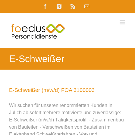
Skip
Facebook
Xing
Rss
E-
to
Mail
content
E-Schweißer
E-Schweißer (m/w/d) FOA 3100003
Wir suchen für unseren renommierten Kunden in
Jülich ab sofort mehrere motivierte und zuverlässige:
E-Schweißer (m/w/d) Tätigkeitsprofil: - Zusammenbau
von Bauteilen - Verschweißen von Bauteilen im
Elektrohand Schweißverfahren - Vor- und