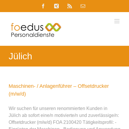
Skip
Facebook
Xing
Rss
E-
to
Mail
content
Jülich
Maschinen- / Anlagenführer – Offsetdrucker
(m/w/d)
Wir suchen für unseren renommierten Kunden in
Jülich ab sofort eine/n motivierte/n und zuverlässige/n:
Offsetdrucker (m/w/d) FOA 2100420 Tätigkeitsprofil: -