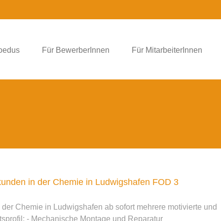
foedus
Für BewerberInnen
Für MitarbeiterInnen
ßkunden in der Chemie in Ludwigshafen FOD 3
der Chemie in Ludwigshafen ab sofort mehrere motivierte und
tsprofil: - Mechanische Montage und Reparatur