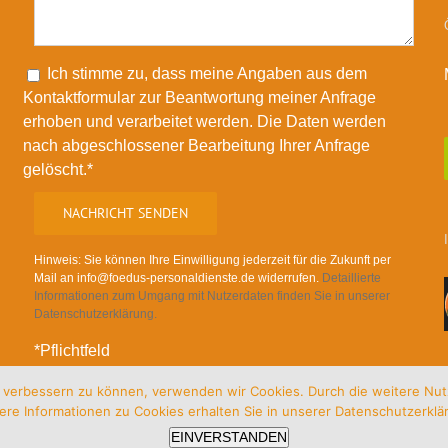
Please leave this field empty.
Ich stimme zu, dass meine Angaben aus dem
Kontaktformular zur Beantwortung meiner Anfrage
erhoben und verarbeitet werden. Die Daten werden
nach abgeschlossener Bearbeitung Ihrer Anfrage
gelöscht.*
Hinweis: Sie können Ihre Einwilligung jederzeit für die Zukunft per
Mail an info@foedus-personaldienste.de widerrufen.
Detaillierte
Informationen zum Umgang mit Nutzerdaten finden Sie in unserer
Datenschutzerklärung.
*Pflichtfeld
nd verbessern zu können, verwenden wir Cookies. Durch die weitere N
ere Informationen zu Cookies erhalten Sie in unserer
Datenschutzerklä
EINVERSTANDEN