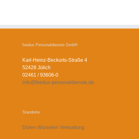
foedus Personaldienste GmbH
Karl-Heinz-Beckurts-Straße 4
52428 Jülich
02461 / 93606-0
info@foedus-personaldienste.de
Standorte
Düren
Würselen
Verwaltung