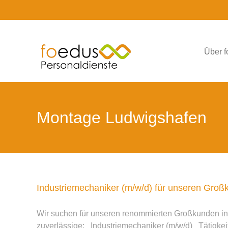
Skip
to
content
Über 
Montage Ludwigshafen
Industriemechaniker (m/w/d) für unseren Gro
Wir suchen für unseren renommierten Großkunden in 
zuverlässige: Industriemechaniker (m/w/d) Tätigkei