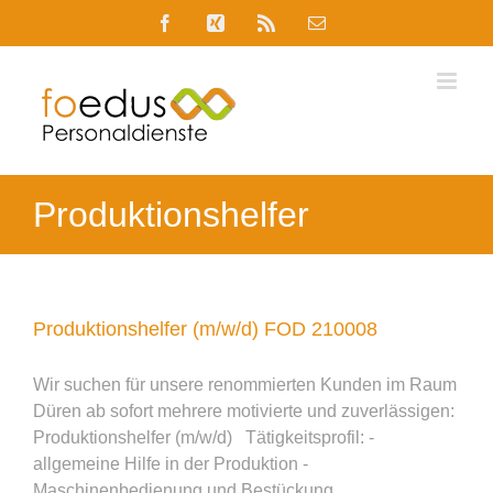
Skip
Facebook
Xing
Rss
E-
to
Mail
content
Produktionshelfer
Produktionshelfer (m/w/d) FOD 210008
Wir suchen für unsere renommierten Kunden im Raum
Düren ab sofort mehrere motivierte und zuverlässigen:
Produktionshelfer (m/w/d) Tätigkeitsprofil: -
allgemeine Hilfe in der Produktion -
Maschinenbedienung und Bestückung