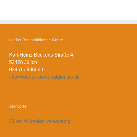
foedus Personaldienste GmbH
Karl-Heinz-Beckurts-Straße 4
52428 Jülich
02461 / 93606-0
info@foedus-personaldienste.de
Standorte
Düren
Würselen
Verwaltung