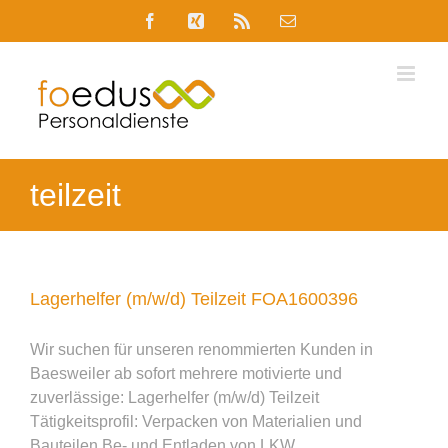
Skip
Facebook
Xing
Rss
E-
to
Mail
content
teilzeit
Lagerhelfer (m/w/d) Teilzeit FOA1600396
Wir suchen für unseren renommierten Kunden in
Baesweiler ab sofort mehrere motivierte und
zuverlässige: Lagerhelfer (m/w/d) Teilzeit
Tätigkeitsprofil: Verpacken von Materialien und
Bauteilen Be- und Entladen von LKW