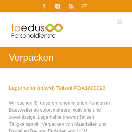
Skip
Facebook
Xing
Rss
E-
to
Mail
content
Verpacken
Lagerhelfer (m/w/d) Teilzeit FOA1600396
Wir suchen für unseren renommierten Kunden in
Baesweiler ab sofort mehrere motivierte und
zuverlässige: Lagerhelfer (m/w/d) Teilzeit
Tätigkeitsprofil: Verpacken von Materialien und
Bauteilen Be- und Entladen von LKW