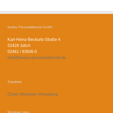
foedus Personaldienste GmbH
Karl-Heinz-Beckurts-Straße 4
52428 Jülich
02461 / 93606-0
info@foedus-personaldienste.de
Standorte
Düren
Würselen
Verwaltung
Wichtige Links