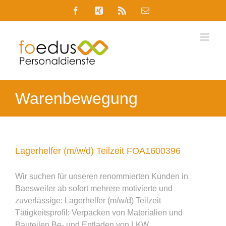
Skip
Facebook
Xing
Rss
E-
to
Mail
content
Warenbewegung
Lagerhelfer (m/w/d) Teilzeit FOA1600396
Wir suchen für unseren renommierten Kunden in
Baesweiler ab sofort mehrere motivierte und
zuverlässige: Lagerhelfer (m/w/d) Teilzeit
Tätigkeitsprofil: Verpacken von Materialien und
Bauteilen Be- und Entladen von LKW