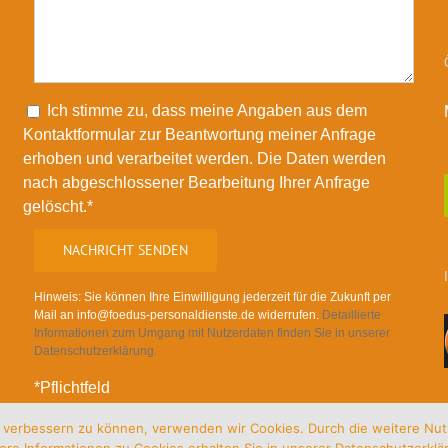
Please leave this field empty.
Ich stimme zu, dass meine Angaben aus dem
Kontaktformular zur Beantwortung meiner Anfrage
erhoben und verarbeitet werden. Die Daten werden
nach abgeschlossener Bearbeitung Ihrer Anfrage
gelöscht.*
Hinweis: Sie können Ihre Einwilligung jederzeit für die Zukunft per
Mail an info@foedus-personaldienste.de widerrufen.
Detaillierte
Informationen zum Umgang mit Nutzerdaten finden Sie in unserer
Datenschutzerklärung.
*Pflichtfeld
nd verbessern zu können, verwenden wir Cookies. Durch die weitere N