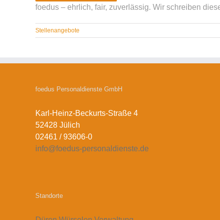
foedus – ehrlich, fair, zuverlässig. Wir schreiben dies
Stellenangebote
foedus Personaldienste GmbH
Karl-Heinz-Beckurts-Straße 4
52428 Jülich
02461 / 93606-0
info@foedus-personaldienste.de
Standorte
Düren
Würselen
Verwaltung